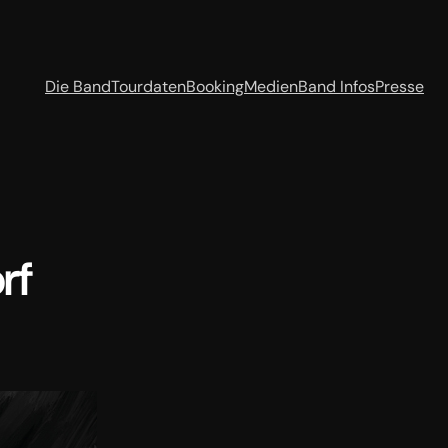
Die Band
Tourdaten
Booking
Medien
Band Infos
Presse
rf