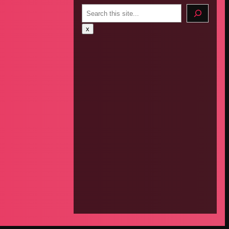
Search
x