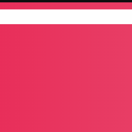
g
Datenschutzerklärung
Die beste ZZ-Top Tribute-Band in Thü